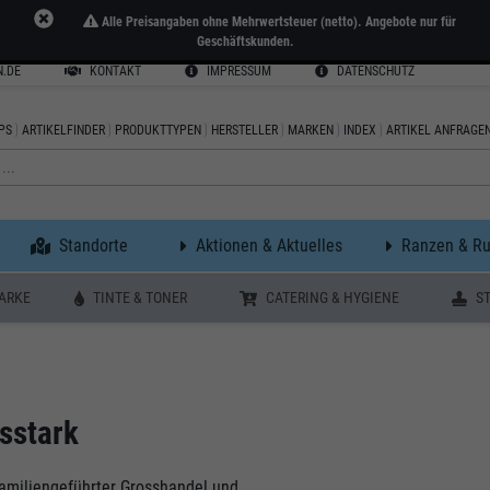
Alle Preisangaben ohne Mehrwertsteuer (netto). Angebote nur für
Geschäftskunden.
.DE
KONTAKT
IMPRESSUM
DATENSCHUTZ
PS
ARTIKELFINDER
PRODUKTTYPEN
HERSTELLER
MARKEN
INDEX
ARTIKEL ANFRAGE
Standorte
Aktionen & Aktuelles
Ranzen & R
ARKE
TINTE & TONER
CATERING & HYGIENE
S
gsstark
familiengeführter Grosshandel und