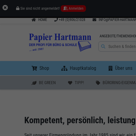
Sie sind nicht angemeldet!
Anmelden
HOME
+49 (0)906/21028
INFO@PAPIER-HARTMANN
ANGEBOTE/THEMENSHO
Shop
Hauptkatalog
Über uns
BE GREEN
TIPP!
BÜRORING-EIGENM
Kompetent, persönlich, leistun
Seit unserer Firmengründung im Jahr 1985 sind wir, ein 