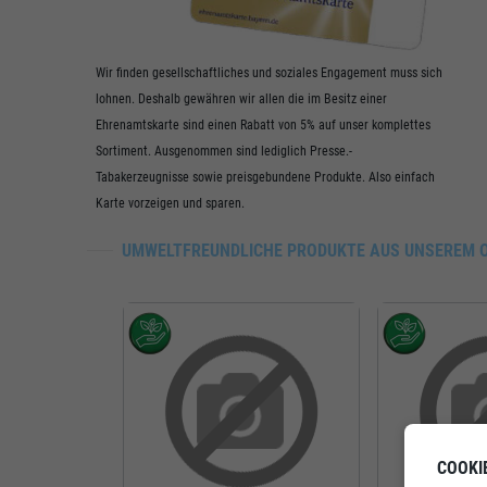
Wir finden gesellschaftliches und soziales Engagement muss sich
lohnen. Deshalb gewähren wir allen die im Besitz einer
Ehrenamtskarte sind einen Rabatt von 5% auf unser komplettes
Sortiment. Ausgenommen sind lediglich Presse.-
Tabakerzeugnisse sowie preisgebundene Produkte. Also einfach
Karte vorzeigen und sparen.
UMWELTFREUNDLICHE PRODUKTE AUS UNSEREM 
COOKI