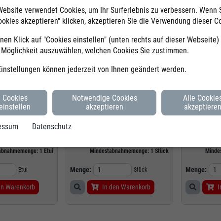
Website verwendet Cookies, um Ihr Surferlebnis zu verbessern. Wenn 
ookies akzeptieren" klicken, akzeptieren Sie die Verwendung dieser C
Faber-Castell
Faber-Castel
110912
Bestell-Nr.
AWF111100
Bestell-Nr.
nen Klick auf "Cookies einstellen" (unten rechts auf dieser Webseite
12
Hersteller-Nr.
111100
Hersteller-Nr.
e Möglichkeit auszuwählen, welchen Cookies Sie zustimmen.
IP, Minenstärke 5,3
Bleistift 1111, Härtegrad HB, Schaftform
Bleistift 1111
ch, Schaftform
Sechskant, Schaftfarbe schwarz
Sechskant, Sc
Einstellungen können jederzeit von Ihnen geändert werden.
rmalbar, 12 Stück,
Sofort lieferbar
Sofort lieferbar
t
Cookies
Notwendige Cookies
Alle Cookie
SCHON AB
einstellen
akzeptieren
akzeptiere
,95 €
0,24 €
pro
Etui
pro
Stück
essum
Datenschutz
zzgl.
19,00%
MwSt.
zzgl.
19,00%
MwSt.
abnahmemenge:
1
Etui
Mindestabnahmemenge:
1
Stück
Minde
Menge:
Menge:
Etui
Stück
en Warenkorb
In den Warenkorb
I