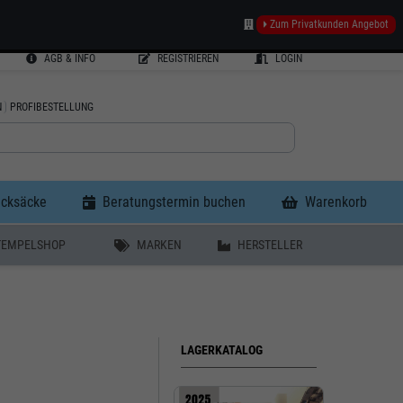
Zum Privatkunden Angebot
AGB & INFO
REGISTRIEREN
LOGIN
N
PROFIBESTELLUNG
ucksäcke
Beratungstermin buchen
Warenkorb
TEMPELSHOP
MARKEN
HERSTELLER
LAGERKATALOG